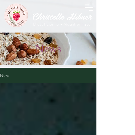
Christelle Hibner
Diététicienne - Nutritionniste
News
News