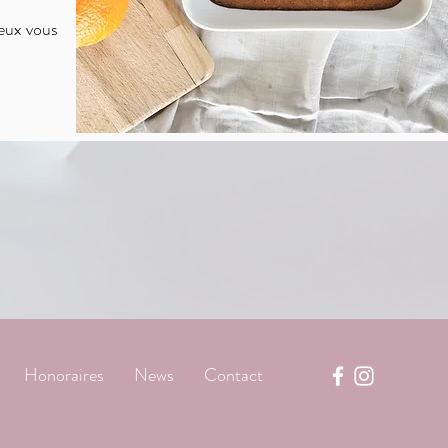
peux vous
Honoraires
News
Contact