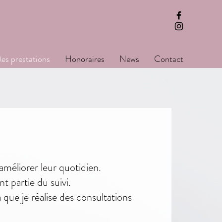
es prestations
Honoraires
News
Contact
améliorer leur quotidien.
t partie du suivi.
que je réalise des consultations